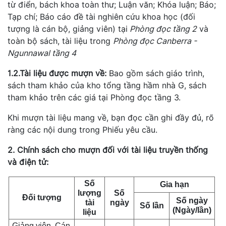
từ điển, bách khoa toàn thư; Luận văn; Khóa luận; Báo;
Tạp chí; Báo cáo đề tài nghiên cứu khoa học (đối
tượng là cán bộ, giảng viên) tại
Phòng đọc tầng 2
và
toàn bộ sách, tài liệu trong
Phòng đọc
Canberra -
Ngunnawal
tầng 4
1.2.Tài liệu được mượn về:
Bao gồm sách giáo trình,
sách tham khảo của kho tổng tầng hầm nhà G, sách
tham khảo trên các giá tại Phòng đọc tầng 3.
Khi mượn tài liệu mang về, bạn đọc cần ghi đầy đủ, rõ
ràng các nội dung trong Phiếu yêu cầu.
2.
Chính sách cho mượn
đối với
tài liệu truyền th
ố
ng
và điện tử:
Số
Gia hạn
lượng
Số
Đối tượng
Số ngày
tài
ngày
Số lần
(Ngày/lần)
liệu
Giảng viên, Cán