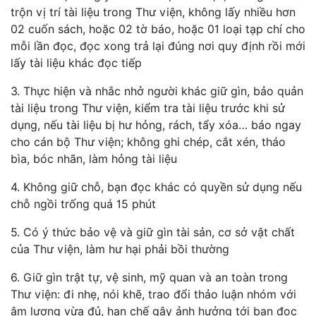
trộn vị trí tài liệu trong Thư viện, không lấy nhiều hơn
02 cuốn sách, hoặc 02 tờ báo, hoặc 01 loại tạp chí cho
mỗi lần đọc, đọc xong trả lại đúng nơi quy định rồi mới
lấy tài liệu khác đọc tiếp
3. Thực hiện và nhắc nhở người khác giữ gìn, bảo quản
tài liệu trong Thư viện, kiểm tra tài liệu trước khi sử
dụng, nếu tài liệu bị hư hỏng, rách, tẩy xóa… báo ngay
cho cán bộ Thư viện; không ghi chép, cắt xén, tháo
bìa, bóc nhãn, làm hỏng tài liệu
4. Không giữ chỗ, bạn đọc khác có quyền sử dụng nếu
chỗ ngồi trống quá 15 phút
5. Có ý thức bảo vệ và giữ gìn tài sản, cơ sở vật chất
của Thư viện, làm hư hại phải bồi thường
6. Giữ gìn trật tự, vệ sinh, mỹ quan và an toàn trong
Thư viện: đi nhẹ, nói khẽ, trao đổi thảo luận nhóm với
âm lượng vừa đủ, hạn chế gây ảnh hưởng tới bạn đọc