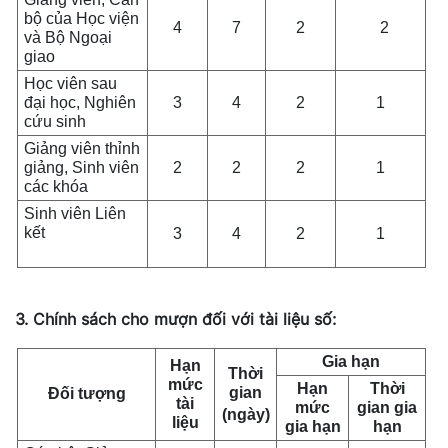
bộ của Học viện
4
7
2
2
và Bộ Ngoại
giao
Học viên sau
đại học, Nghiên
3
4
2
1
cứu sinh
Giảng viên thỉnh
giảng, Sinh viên
2
2
2
1
các khóa
Sinh viên Liên
kết
3
4
2
1
3.
Chính sách cho mượn
đối với
tài liệu số:
Gia hạn
Hạn
Thời
mức
Hạn
Thời
gian
Đối tượng
tài
mức
gian gia
(ngày)
liệu
gia hạn
hạn