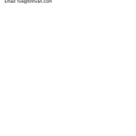
Email:
tve@tinhvan.com