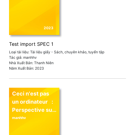
2023
Test import SPEC 1
Loại tài liệu:
Tài liệu giấy - Sách, chuyên khảo, tuyển tập
Tác giả:
manhhv
Nhà Xuất Bản:
Thanh Niên
Năm Xuất Bản:
2023
Ceci n'est pas 
un ordinateur   :  
Perspective sur 
l'interaction 
manhhv
homme-
machine