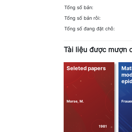
Tổng số bản:
Tổng số bản rỗi:
Tổng số đang đặt chỗ:
Tài liệu được mượn 
Seleted papers
Mat
mod
epi
Morse, M.
Frauen
1981