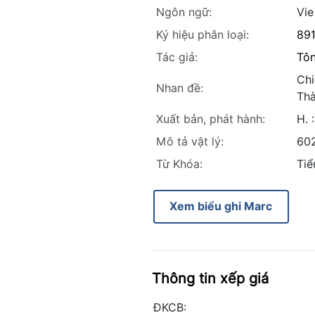
Ngôn ngữ:
Vie
Ký hiệu phân loại:
89
Tác giả:
Tôn
Chi
Nhan đề:
Thà
Xuất bản, phát hành:
H. 
Mô tả vật lý:
602
Từ Khóa:
Tiể
Xem biểu ghi Marc
Thông tin xếp giá
ĐKCB: