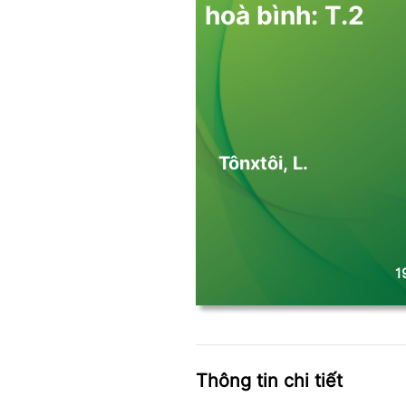
hoà bình: T.2
Tônxtôi, L.
1
Thông tin chi tiết