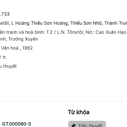
1.733
xtôi, L
Hoàng Thiếu Sơn
Hoàng, Thiếu Sơn
Nhữ, Thành
Trư
ến tranh và hoà bình: T.2 / L.N. Tônxtôi; Nd.: Cao Xuân Hạ
nh, Trường Xuyên
: Văn hoá , 1962
 tr.
u thuyết
Từ khóa
GT.000080-3
Tiểu thuyết