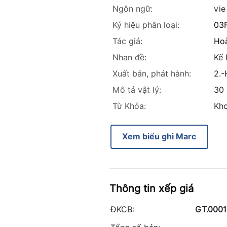
Ngôn ngữ:
vie
Ký hiệu phân loại:
03
Tác giả:
Ho
Nhan đề:
Kế 
Xuất bản, phát hành:
2.-
Mô tả vật lý:
30
Từ Khóa:
Kh
Xem biểu ghi Marc
Thông tin xếp giá
ĐKCB:
GT.000