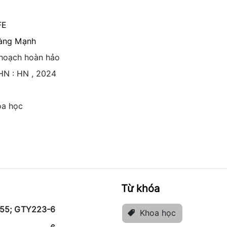
FE
àng Mạnh
hoạch hoàn hảo
HN : HN , 2024
oa học
Từ khóa
155; GTY223-6
Khoa học